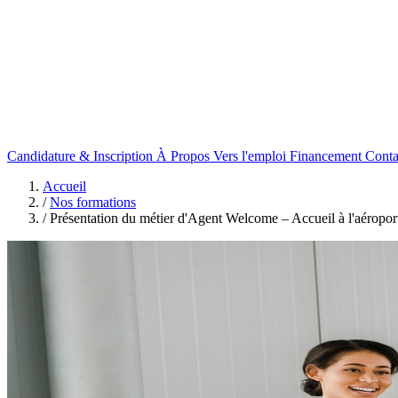
Candidature & Inscription
À Propos
Vers l'emploi
Financement
Conta
Accueil
/
Nos formations
/
Présentation du métier d'Agent Welcome – Accueil à l'aéropor