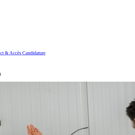
ct & Accès
Candidature
t